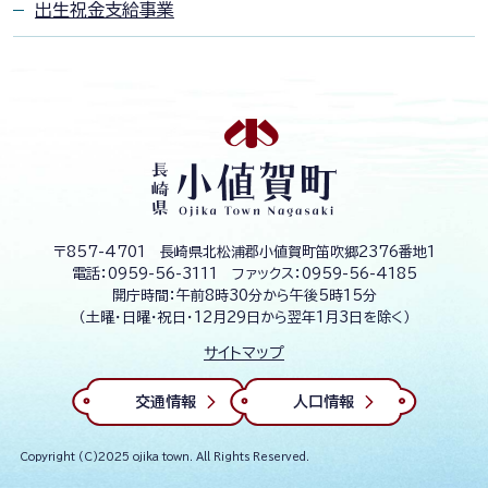
出生祝金支給事業
長
崎
県
小
値
賀
町
O
〒857-4701 長崎県北松浦郡小値賀町笛吹郷2376番地1
j
電話：
0959-56-3111
ファックス：
0959-56-4185
i
開庁時間：午前8時30分から午後5時15分
k
（土曜・日曜・祝日・12月29日から翌年1月3日を除く）
a
T
o
サイトマップ
w
n
交通情報
人口情報
N
a
g
a
Copyright (C)2025 ojika town. All Rights Reserved.
s