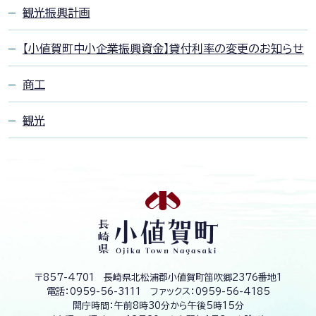
観光振興計画
【小値賀町中小企業振興資金】貸付利率の変更のお知らせ
商工
観光
長
崎
県
小
値
賀
町
O
〒857-4701 長崎県北松浦郡小値賀町笛吹郷2376番地1
j
電話：
0959-56-3111
ファックス：
0959-56-4185
i
開庁時間：午前8時30分から午後5時15分
k