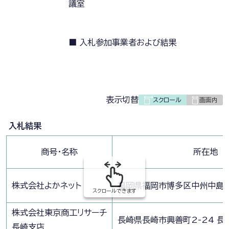
議室
■ 入札参加事業者および結果
表
表示切替
組
み
入札結果
の
商号・名称
所在地
株式会社よかネット
福岡県福岡市博多区中州中島町
スクロールできます
株式会社東京商工リサーチ
長崎県長崎市興善町2-24 長
長崎支店