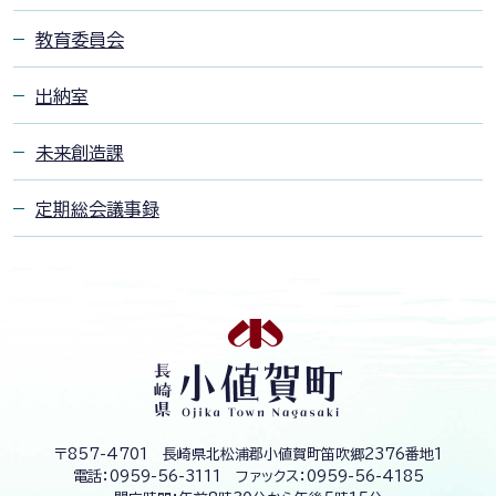
教育委員会
出納室
未来創造課
定期総会議事録
長
崎
県
小
値
賀
町
O
〒857-4701 長崎県北松浦郡小値賀町笛吹郷2376番地1
j
電話：
0959-56-3111
ファックス：
0959-56-4185
i